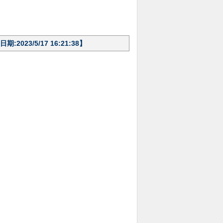
23/5/17 16:21:38】
。
。
。