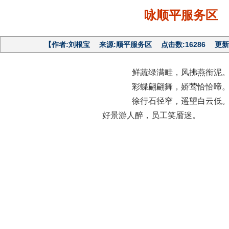
咏顺平服务区
【作者:刘根宝 来源:顺平服务区 点击数:16286 更新日期:20
鲜蔬绿满畦，风拂燕衔泥
彩蝶翩翩舞，娇莺恰恰啼
徐行石径窄，遥望白云低
好景游人醉，员工笑靥迷。